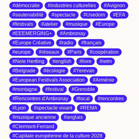
#démocratie
#industries culturelles
#Avignon
#soutenabilité
#spectacle
#Usedom
#EFA
#festivals
#atelier
#musique
#Europe
#EEEMERGING+
#Ambronay
#Europe Créative
#radio
#français
#europe
#réseaux
#Paris
#coopération
#Nele Hertling
#english
#livre
#ietm
#Belgrade
#écologie
#Yerevan
#European Festivals Association
#Arménie
#montagne
#festival
#Grenoble
#Rencontres d'Ambronay
#local
#rencontres
#Lyon
#spectacle vivant
#REMA
#musique ancienne
#anglais
#Clermont-Ferrand
#Capitale européenne de la culture 2028